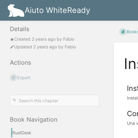
Aiuto WhiteReady
Details
Book
Created
2 years ago
by
Fabio
Updated
2 years ago
by
Fabio
In
Actions
Export
Ins
Insta
Con
Book Navigation
Una v
RustDesk