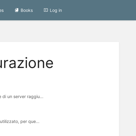
es
Books
Log in
urazione
 di un server raggiu...
utilizzato, per que...