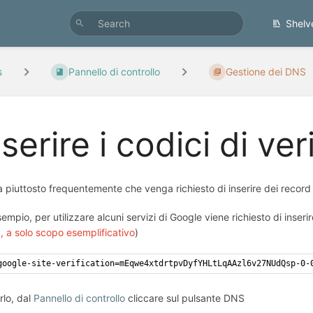
Shelv
s
Pannello di controllo
Gestione dei DNS
nserire i codici di ve
a piuttosto frequentemente che venga richiesto di inserire dei record
empio, per utilizzare alcuni servizi di Google viene richiesto di inseri
ia, a solo scopo esemplificativo
)
google-site-verification=mEqwe4xtdrtpvDyfYHLtLqAAzl6v27NUdQsp-0-
rlo, dal
Pannello di controllo
cliccare sul pulsante DNS