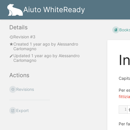
Aiuto WhiteReady
Details
Book
Revision #3
Created
1 year ago
by
Alessandro
Carlomagno
I
Updated
1 year ago
by
Alessandro
Carlomagno
Actions
Capit
Revisions
Per es
fittiz
1
Export
Per fa