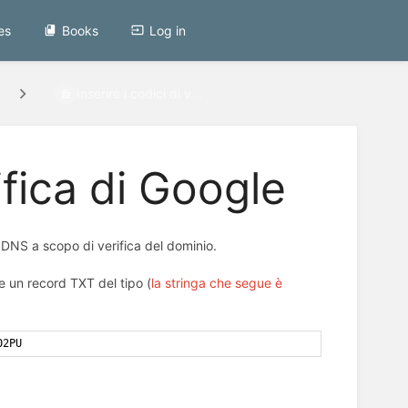
es
Books
Log in
Inserire i codici di v...
rifica di Google
 DNS a scopo di verifica del dominio.
re un record TXT del tipo (
la stringa che segue è
02PU