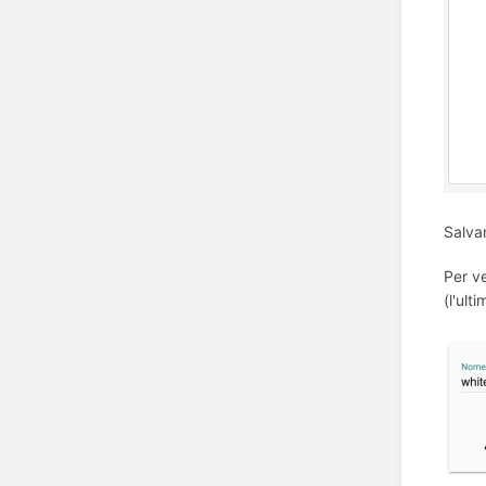
Salva
Per ve
(l'ult